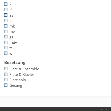
kl
lf
as
en
mk
mv
gs
mdv
tt
wn
Besetzung
Flöte & Ensemble
Flöte & Klavier
Flöte solo
Gesang