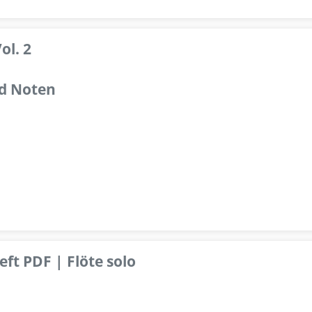
ol. 2
d Noten
ft PDF | Flöte solo