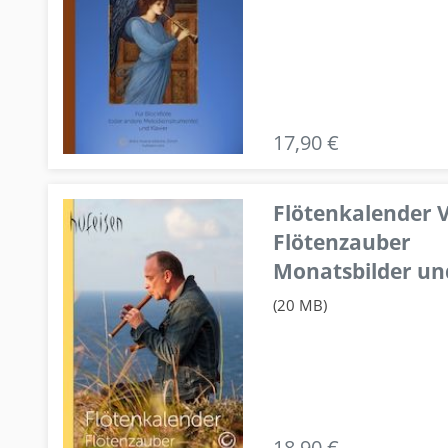
17,90 €
Flötenkalender V
Flötenzauber
Monatsbilder un
(20 MB)
18,90 €