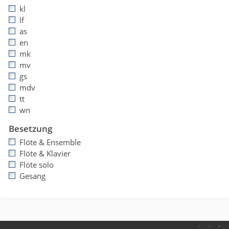
kl
lf
as
en
mk
mv
gs
mdv
tt
wn
Besetzung
Flöte & Ensemble
Flöte & Klavier
Flöte solo
Gesang