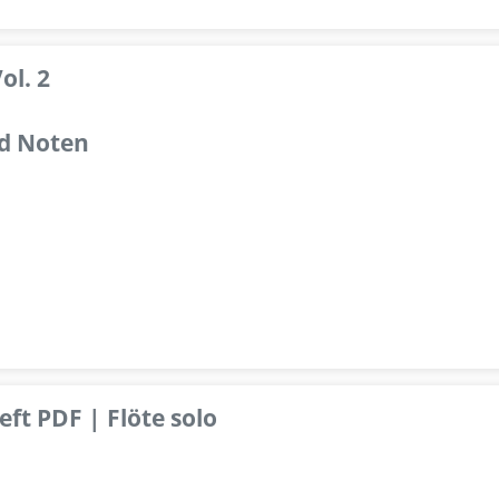
ol. 2
d Noten
ft PDF | Flöte solo