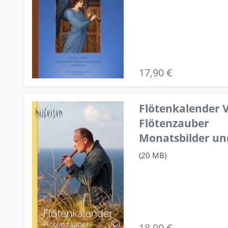
17,90 €
Flötenkalender V
Flötenzauber
Monatsbilder un
(20 MB)
18,90 €