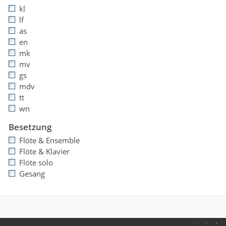
kl
lf
as
en
mk
mv
gs
mdv
tt
wn
Besetzung
Flöte & Ensemble
Flöte & Klavier
Flöte solo
Gesang