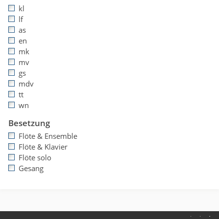
kl
lf
as
en
mk
mv
gs
mdv
tt
wn
Besetzung
Flöte & Ensemble
Flöte & Klavier
Flöte solo
Gesang