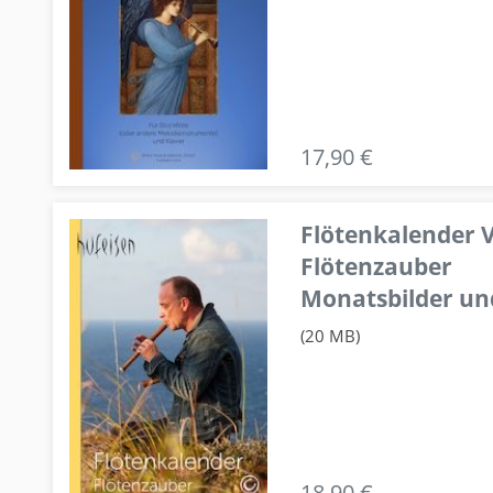
17,90 €
Flötenkalender V
Flötenzauber
Monatsbilder un
(20 MB)
18,90 €