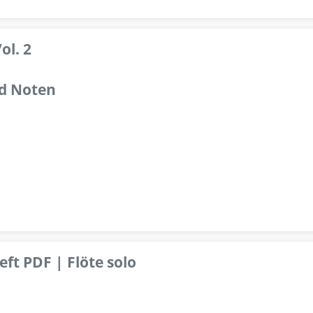
ol. 2
d Noten
ft PDF | Flöte solo