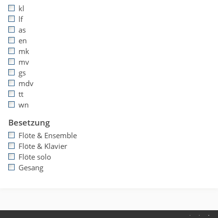
kl
lf
as
en
mk
mv
gs
mdv
tt
wn
Besetzung
Flöte & Ensemble
Flöte & Klavier
Flöte solo
Gesang