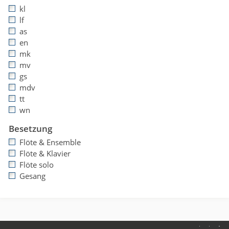
kl
lf
as
en
mk
mv
gs
mdv
tt
wn
Besetzung
Flöte & Ensemble
Flöte & Klavier
Flöte solo
Gesang