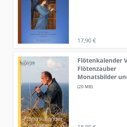
17,90 €
Flötenkalender V
Flötenzauber
Monatsbilder un
(20 MB)
18,90 €