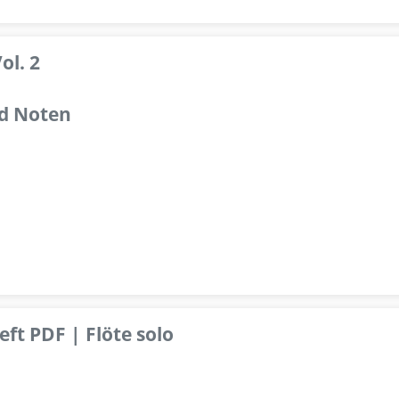
ol. 2
d Noten
ft PDF | Flöte solo