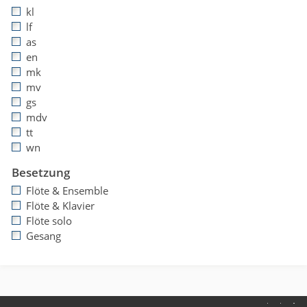
kl
lf
as
en
mk
mv
gs
mdv
tt
wn
Besetzung
Flöte & Ensemble
Flöte & Klavier
Flöte solo
Gesang