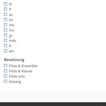
kl
lf
as
en
mk
mv
gs
mdv
tt
wn
Besetzung
Flöte & Ensemble
Flöte & Klavier
Flöte solo
Gesang