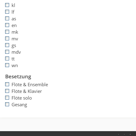
kl
lf
as
en
mk
mv
gs
mdv
tt
wn
Besetzung
Flöte & Ensemble
Flöte & Klavier
Flöte solo
Gesang