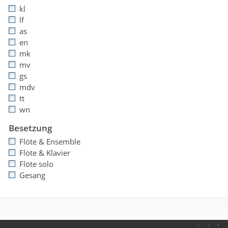
kl
lf
as
en
mk
mv
gs
mdv
tt
wn
Besetzung
Flöte & Ensemble
Flöte & Klavier
Flöte solo
Gesang