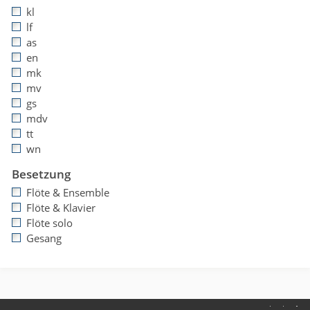
kl
lf
as
en
mk
mv
gs
mdv
tt
wn
Besetzung
Flöte & Ensemble
Flöte & Klavier
Flöte solo
Gesang