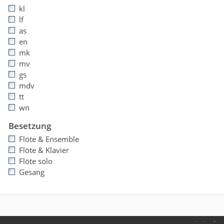
kl
lf
as
en
mk
mv
gs
mdv
tt
wn
Besetzung
Flöte & Ensemble
Flöte & Klavier
Flöte solo
Gesang