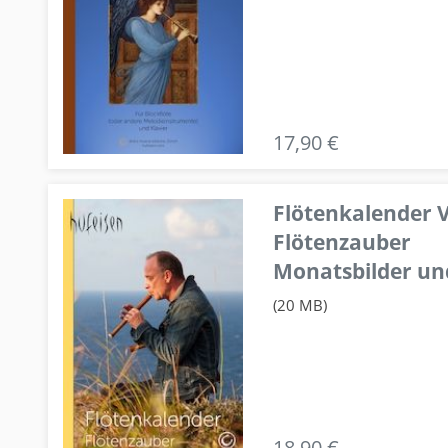
17,90 €
Flötenkalender V
Flötenzauber
Monatsbilder un
(20 MB)
18,90 €