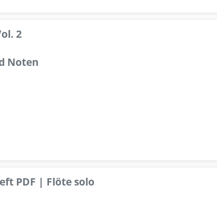
ol. 2
d Noten
ft PDF | Flöte solo