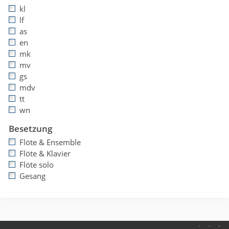
kl
lf
as
en
mk
mv
gs
mdv
tt
wn
Besetzung
Flöte & Ensemble
Flöte & Klavier
Flöte solo
Gesang