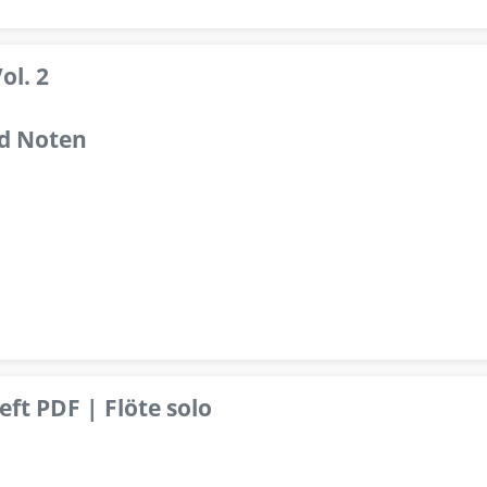
ol. 2
d Noten
ft PDF | Flöte solo