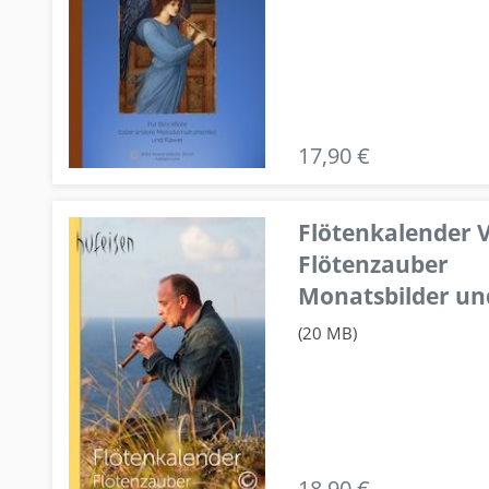
17,90 €
Flötenkalender V
Flötenzauber
Monatsbilder un
(20 MB)
18,90 €