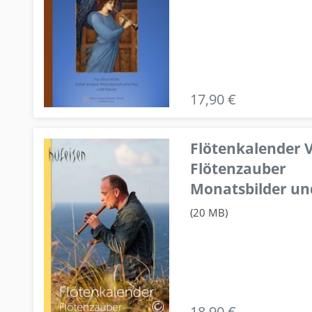
17,90 €
Flötenkalender V
Flötenzauber
Monatsbilder un
(20 MB)
18,90 €