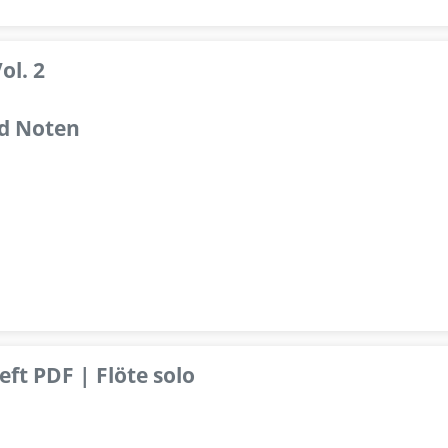
ol. 2
d Noten
ft PDF | Flöte solo