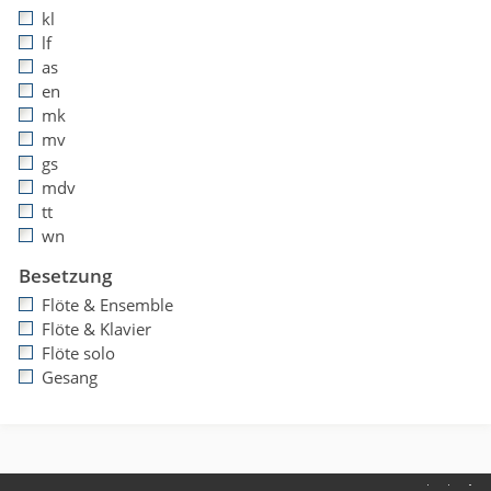
kl
lf
as
en
mk
mv
gs
mdv
tt
wn
Besetzung
Flöte & Ensemble
Flöte & Klavier
Flöte solo
Gesang