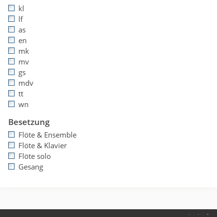
kl
lf
as
en
mk
mv
gs
mdv
tt
wn
Besetzung
Flöte & Ensemble
Flöte & Klavier
Flöte solo
Gesang