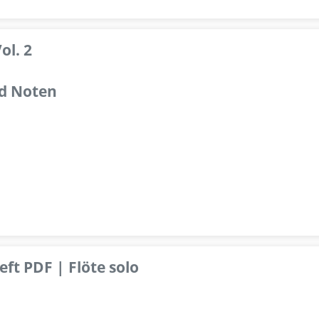
ol. 2
d Noten
ft PDF | Flöte solo