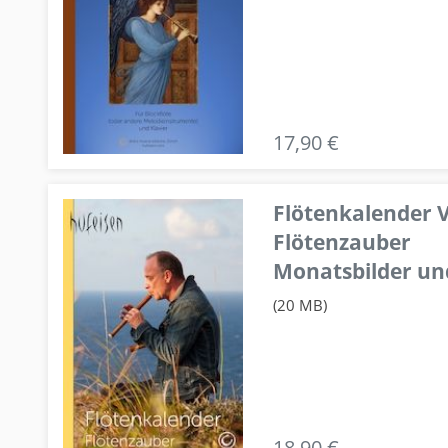
17,90 €
Flötenkalender V
Flötenzauber
Monatsbilder un
(20 MB)
18,90 €