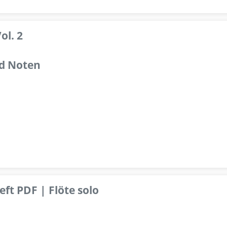
ol. 2
d Noten
ft PDF | Flöte solo