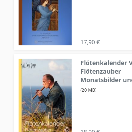
17,90 €
Flötenkalender V
Flötenzauber
Monatsbilder un
(20 MB)
18,90 €