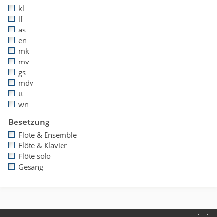
kl
lf
as
en
mk
mv
gs
mdv
tt
wn
Besetzung
Flöte & Ensemble
Flöte & Klavier
Flöte solo
Gesang