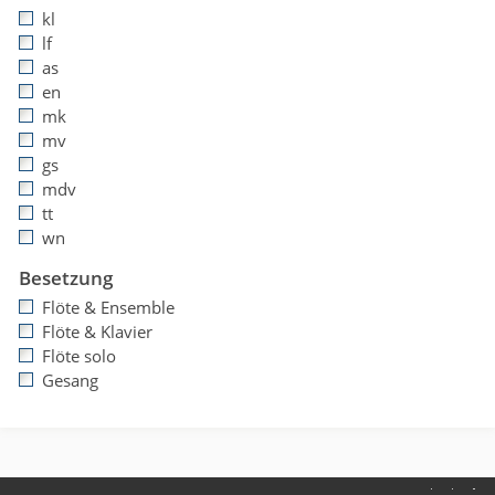
kl
lf
as
en
mk
mv
gs
mdv
tt
wn
Besetzung
Flöte & Ensemble
Flöte & Klavier
Flöte solo
Gesang