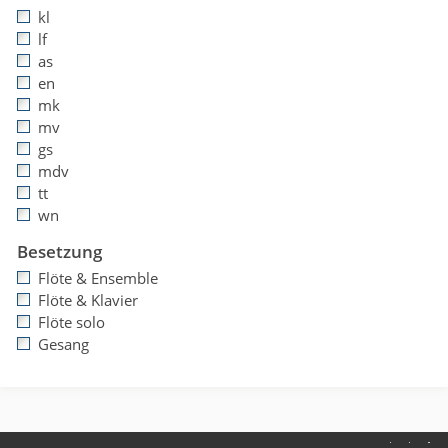
kl
lf
as
en
mk
mv
gs
mdv
tt
wn
Besetzung
Flöte & Ensemble
Flöte & Klavier
Flöte solo
Gesang