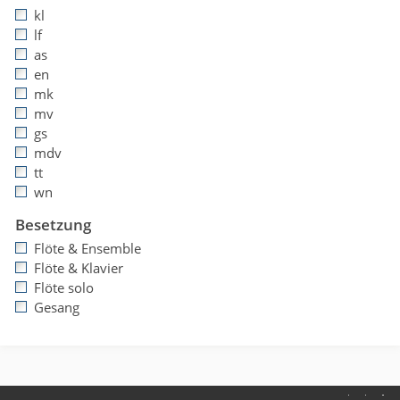
kl
lf
as
en
mk
mv
gs
mdv
tt
wn
Besetzung
Flöte & Ensemble
Flöte & Klavier
Flöte solo
Gesang