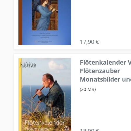
17,90 €
Flötenkalender V
Flötenzauber
Monatsbilder un
(20 MB)
18,90 €