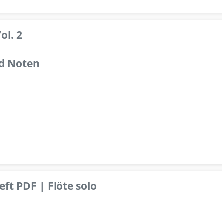
ol. 2
d Noten
ft PDF | Flöte solo