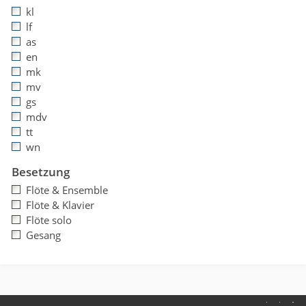
kl
lf
as
en
mk
mv
gs
mdv
tt
wn
Besetzung
Flöte & Ensemble
Flöte & Klavier
Flöte solo
Gesang