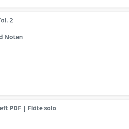
ol. 2
d Noten
ft PDF | Flöte solo