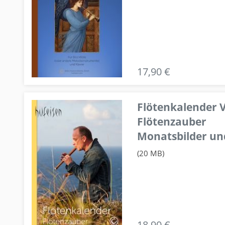
17,90 €
Flötenkalender V
Flötenzauber
Monatsbilder un
(20 MB)
18,90 €