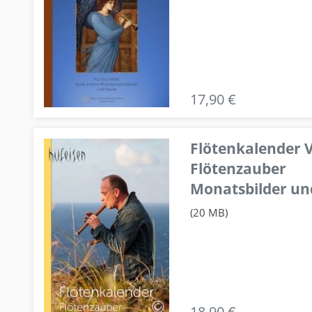
17,90 €
Flötenkalender V
Flötenzauber
Monatsbilder un
(20 MB)
18,90 €