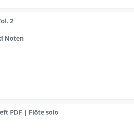
ol. 2
d Noten
ft PDF | Flöte solo