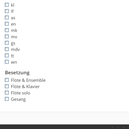
kl
lf
as
en
mk
mv
gs
mdv
tt
wn
Besetzung
Flöte & Ensemble
Flöte & Klavier
Flöte solo
Gesang