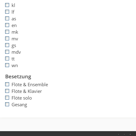
kl
lf
as
en
mk
mv
gs
mdv
tt
wn
Besetzung
Flöte & Ensemble
Flöte & Klavier
Flöte solo
Gesang