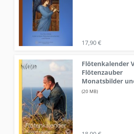
17,90 €
Flötenkalender V
Flötenzauber
Monatsbilder un
(20 MB)
18,90 €