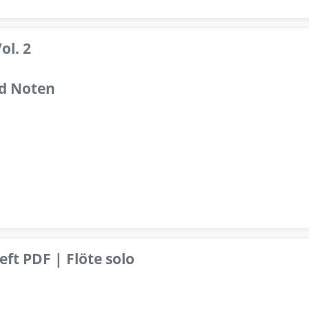
ol. 2
d Noten
ft PDF | Flöte solo