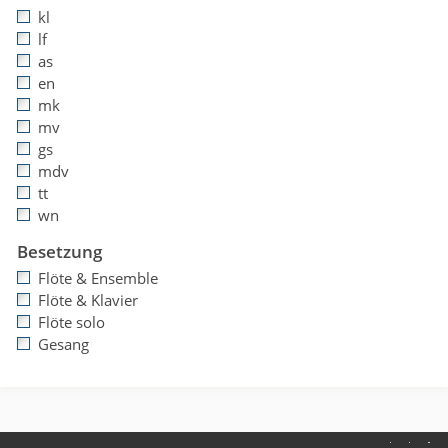
kl
lf
as
en
mk
mv
gs
mdv
tt
wn
Besetzung
Flöte & Ensemble
Flöte & Klavier
Flöte solo
Gesang