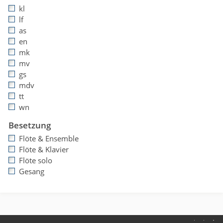
kl
lf
as
en
mk
mv
gs
mdv
tt
wn
Besetzung
Flöte & Ensemble
Flöte & Klavier
Flöte solo
Gesang