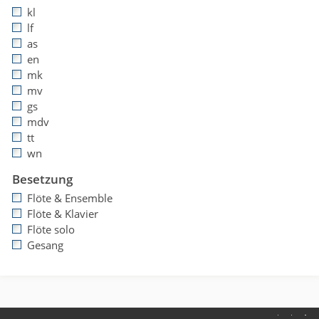
kl
lf
as
en
mk
mv
gs
mdv
tt
wn
Besetzung
Flöte & Ensemble
Flöte & Klavier
Flöte solo
Gesang