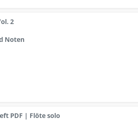
ol. 2
d Noten
ft PDF | Flöte solo