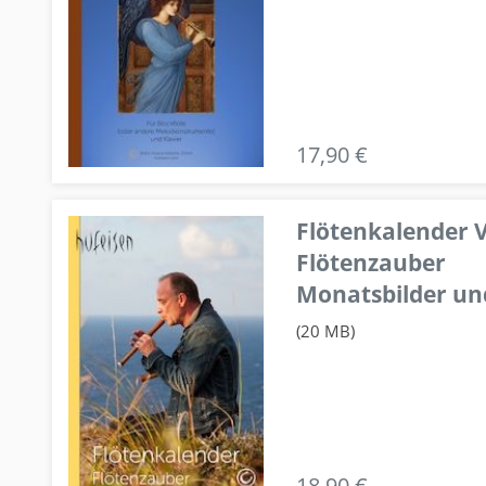
17,90 €
Flötenkalender V
Flötenzauber
Monatsbilder un
(20 MB)
18,90 €