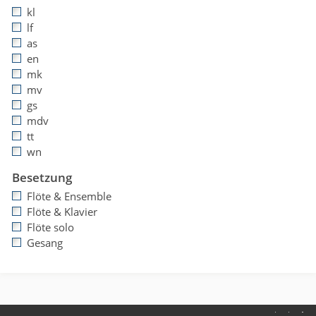
kl
lf
as
en
mk
mv
gs
mdv
tt
wn
Besetzung
Flöte & Ensemble
Flöte & Klavier
Flöte solo
Gesang