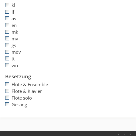
kl
lf
as
en
mk
mv
gs
mdv
tt
wn
Besetzung
Flöte & Ensemble
Flöte & Klavier
Flöte solo
Gesang