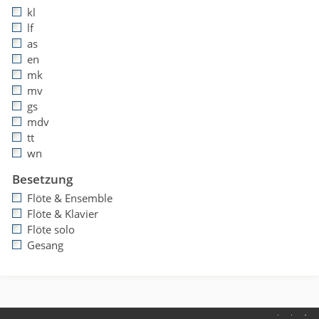
kl
lf
as
en
mk
mv
gs
mdv
tt
wn
Besetzung
Flöte & Ensemble
Flöte & Klavier
Flöte solo
Gesang