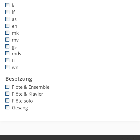
kl
lf
as
en
mk
mv
gs
mdv
tt
wn
Besetzung
Flöte & Ensemble
Flöte & Klavier
Flöte solo
Gesang