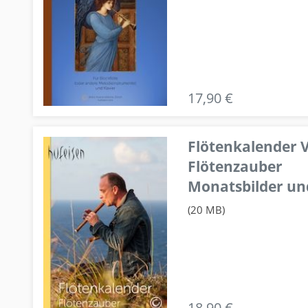
17,90 €
Flötenkalender V
Flötenzauber
Monatsbilder un
(20 MB)
18,90 €