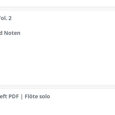
ol. 2
d Noten
ft PDF | Flöte solo