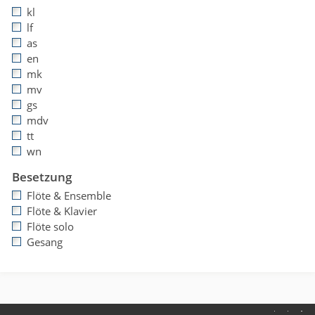
kl
lf
as
en
mk
mv
gs
mdv
tt
wn
Besetzung
Flöte & Ensemble
Flöte & Klavier
Flöte solo
Gesang