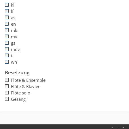
kl
lf
as
en
mk
mv
gs
mdv
tt
wn
Besetzung
Flöte & Ensemble
Flöte & Klavier
Flöte solo
Gesang