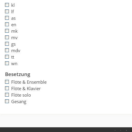
kl
lf
as
en
mk
mv
gs
mdv
tt
wn
Besetzung
Flöte & Ensemble
Flöte & Klavier
Flöte solo
Gesang