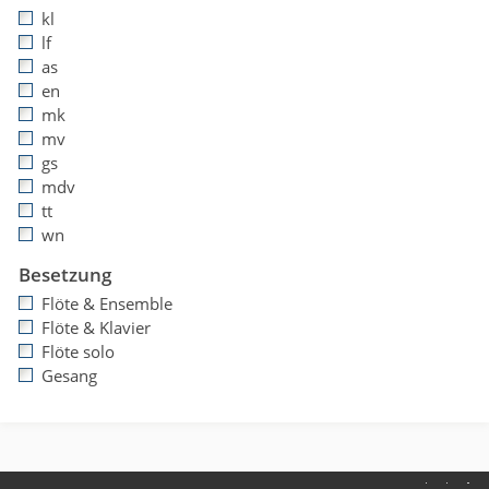
kl
lf
as
en
mk
mv
gs
mdv
tt
wn
Besetzung
Flöte & Ensemble
Flöte & Klavier
Flöte solo
Gesang