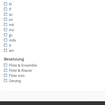
kl
lf
as
en
mk
mv
gs
mdv
tt
wn
Besetzung
Flöte & Ensemble
Flöte & Klavier
Flöte solo
Gesang