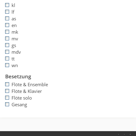
kl
lf
as
en
mk
mv
gs
mdv
tt
wn
Besetzung
Flöte & Ensemble
Flöte & Klavier
Flöte solo
Gesang